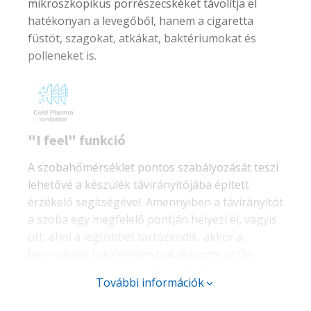
mikroszkopikus porrészecskéket távolítja el
hatékonyan a levegőből, hanem a cigaretta
füstöt, szagokat, atkákat, baktériumokat és
polleneket is.
"I feel" funkció
A szobahőmérséklet pontos szabályozását teszi
lehetővé a készülék távirányítójába épített
érzékelő segítségével. Amennyiben a távirányítót
a szoba egy megfelelő pontján helyezi el, vagyis
ott, ahol a legtöbbet tartózkodik, akkor a
berendezés tökéletesen tud igazodni az Ön
igényeihez és pontosan tudja tartani a kívánt
További információk
hőmérsékletet.