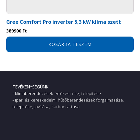
Gree Comfort Pro inverter 5,3 kW klíma szett
389900
Ft
Automata leolvasztás
KOSÁRBA TESZEM
A hagyományos leolvasztó rendszerekkel
szemben, melyek előre beállított időközönként
(akár óránként) leolvasztottak, ez az intelligens
rendszer csak akkor futtatja ezt a programot, ha
szükséges, ezzel is energiát takarítva meg.
TEVÉKENYSÉGÜNK
- klímaberendezések értékesítése, telepítése
- ipari és kereskedelmi hűtőberendezések forgalmazása,
telepítése, javítása, karbantartása
Wi-fi