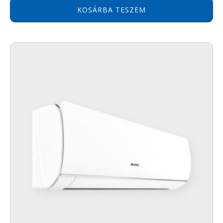
KOSÁRBA TESZEM
Óra beállítás/kijelzés
Hőmérséklet kijelzés
A kijelzőn megjelenik a beállított hőmérséklet.
Zár funkció
Gombkombináció használatával lezárhatjuk,
illetve feloldhatjuk a billentyűzetet be- és
kikapcsolt állapotban egyaránt.