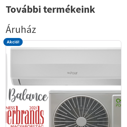
További termékeink
8 °C-os temperálás
Áruház
Csak egy gombra van szükség. Ezen gomb
Akció!
megnyomásával a készülék a memóriában
elmentett felhasználói beállításoknak
megfelelően működik.
Automatikus lamellamozgatás
A lamellák a távirányító segítségével
automatikusan állíthatóak a kívánt pozícióba.