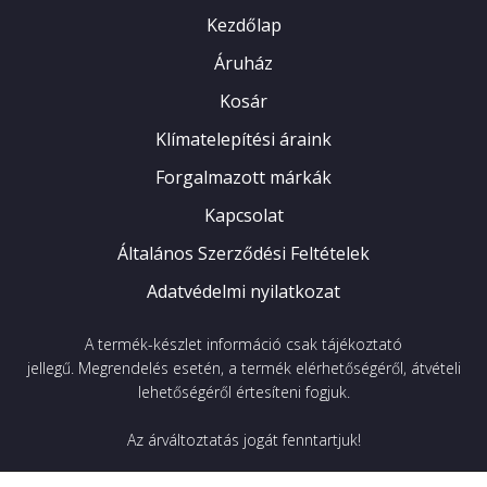
Kezdőlap
Áruház
A++ energiaosztály
Kosár
Klímatelepítési áraink
Forgalmazott márkák
Kapcsolat
Turbo funkció
Általános Szerződési Feltételek
A beltéri egység ventilátorát extra gyors
Adatvédelmi nyilatkozat
fordulatszámra állítva lényegesen gyorsabban
érhető el a kívánt hőmérséklet.
A termék-készlet információ csak tájékoztató
jellegű.
Megrendelés esetén, a termék elérhetőségéről, átvételi
lehetőségéről értesíteni fogjuk.
Az árváltoztatás jogát fenntartjuk!
Aktív szénszűrő