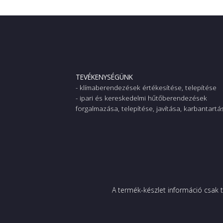
TEVÉKENYSÉGÜNK
- klímaberendezések értékesítése, telepítése
- ipari és kereskedelmi hűtőberendezések
forgalmazása, telepítése, javítása, karbantartá
A termék-készlet információ csak t