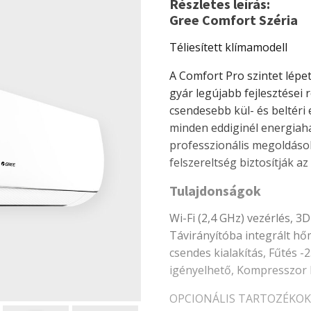
Részletes leírás:
Gree Comfort Széria
Téliesített klímamodell
A Comfort Pro szintet lépe
gyár legújabb fejlesztései 
csendesebb kül- és beltéri
minden eddiginél energiah
professzionális megoldások 
felszereltség biztosítják a
Tulajdonságok
Wi-Fi (2,4 GHz) vezérlés, 3
Távirányítóba integrált hőm
csendes kialakítás, Fűtés -
igényelhető, Kompresszor k
OPCIONÁLIS TARTOZÉKOK