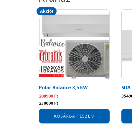
Akció!
Polar Balance 3,5 kW
SDA 
288900
Ft
3549
Original
Current
230000
Ft
price
price
was:
is:
KOSÁRBA TESZEM
288900 Ft.
230000 Ft.