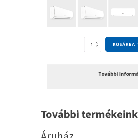
Gree
KOSÁRBA 
Comfort
Pro
inverter
5,3
kW
További inform
klíma
szett
mennyiség
További termékeink
Áruház