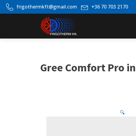
frigothermkft@gmail.com
+36 70 703 2170
Gree Comfort Pro in
🔍