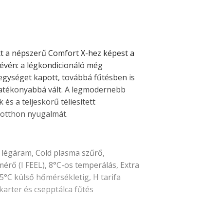
tt a népszerű Comfort X-hez képest a
révén:
a légkondicionáló még
 egységet kapott, továbbá fűtésben is
atékonyabbá vált. A legmodernebb
és a teljeskörű téliesített
z otthon nyugalmát.
D légáram, Cold plasma szűrő,
érő (I FEEL), 8°C-os temperálás, Extra
25°C külső hőmérsékletig, H tarifa
arter és csepptálca fűtés