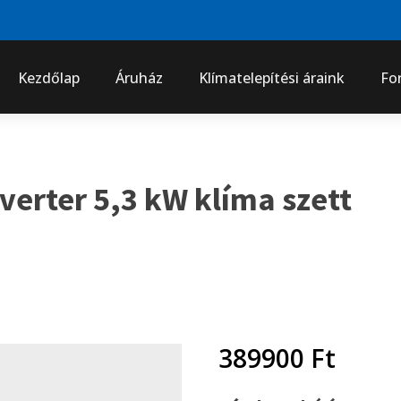
Kezdőlap
Áruház
Klímatelepítési áraink
Fo
verter 5,3 kW klíma szett
389900
Ft