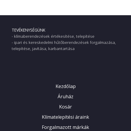
TEVÉKENYSÉGÜNK
- klímaberendezések értékesítése, telepítése
- ipari és kereskedelmi hűtőberendezések forgalmazása,
telepítése, javítása, karbantartása
Kezdőlap
Áruház
Kosár
Klímatelepítési áraink
Forgalmazott márkák