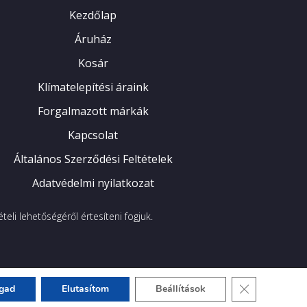
Kezdőlap
Áruház
Kosár
Klímatelepítési áraink
Forgalmazott márkák
Kapcsolat
Általános Szerződési Feltételek
Adatvédelmi nyilatkozat
eli lehetőségéről értesíteni fogjuk.
Close GDPR Co
ogad
Elutasítom
Beállítások
X Online
készítette az FrigoTherm megbízásából.