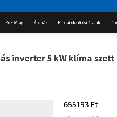
Kezdőlap
Áruház
Klímatelepítési áraink
Fo
s inverter 5 kW klíma szett
655193
Ft