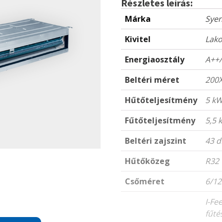
Részletes leírás:
Márka
Sye
Kivitel
Lako
Energiaosztály
A++
Beltéri méret
200
Hűtőteljesítmény
5 k
Fűtőteljesítmény
5,5 
Beltéri zajszint
43 d
Hűtőközeg
R32
Csőméret
6/1
I-Fe
fűté