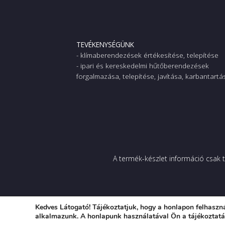
TEVÉKENYSÉGÜNK
- klímaberendezések értékesítése, telepítése
- ipari és kereskedelmi hűtőberendezések
forgalmazása, telepítése, javítása, karbantartá
A termék-készlet információ csak t
Kedves Látogató! Tájékoztatjuk, hogy a honlapon felhaszn
2026
FrigoTherm Kft © Minden jog fenntartva.
alkalmazunk. A honlapunk használatával Ön a tájékoztat