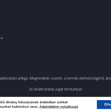
sa
ájékoztató jellegű.
Megrendelés esetén, a termék elérhetőségéről, átvét
Az árváltoztatás jogát fenntartjuk!
álói élmény fokozásának érdekében sütiket
Elf
A weboldalt a
WR
ásunkat tudomásul veszi.
Adatvédelmi nyilatkozat