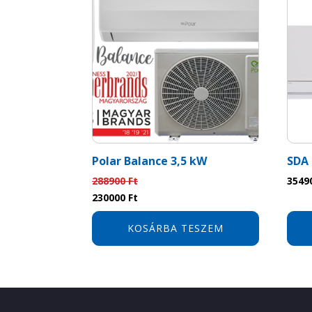
Polar Balance 3,5 kW
SDA 
288900
Ft
3549
Original
Current
230000
Ft
price
price
was:
is:
KOSÁRBA TESZEM
288900 Ft.
230000 Ft.