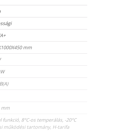
n
ssági
/A+
X1000X450 mm
W
kW
B(A)
2 mm
el funkció, 8°C-os temperálás, -20°C
si működési tartomány, H-tarifa