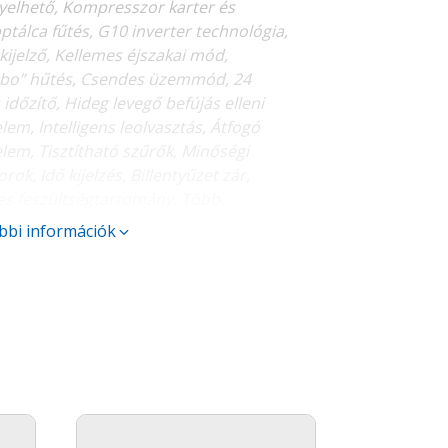
yelhető, Kompresszor karter és
ptálca fűtés, G10 inverter technológia,
kijelző, Kellemes éjszakai mód,
bo” hűtés, Csendes üzemmód, 24
 időzítő, Hideg levegő befújás elleni
lem, Intelligens leolvasztás, Átfogó
lem, Tisztítható szűrők, Minőségi
rok, Idő kijelzés, Billentyűzet zár,
es feszültségtartomány, Több
ilátor fokozat, Öndiagnózis, Automata
bbi információk
, Memória funkció
i vezérlés, Vezetékes távirányító,
yás kapcsoló, Központi vezérlés, Távoli
gyelet