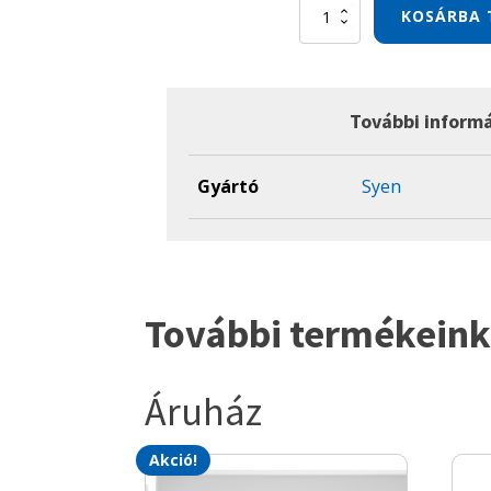
Syen
KOSÁRBA 
UM
Légcsatornás
inverter
5
kW
További inform
klíma
szett
mennyiség
Gyártó
Syen
További termékeink
Áruház
Akció!