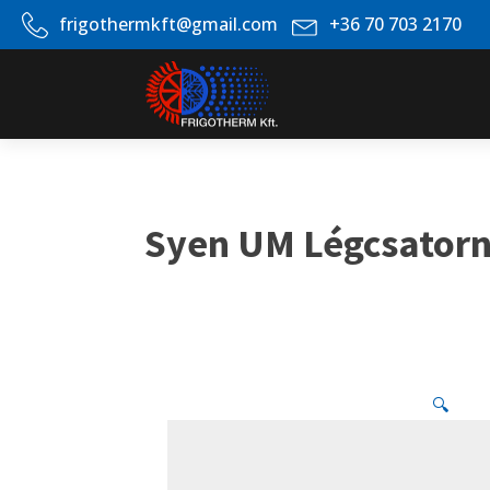
frigothermkft@gmail.com
+36 70 703 2170
Syen UM Légcsatorná
🔍