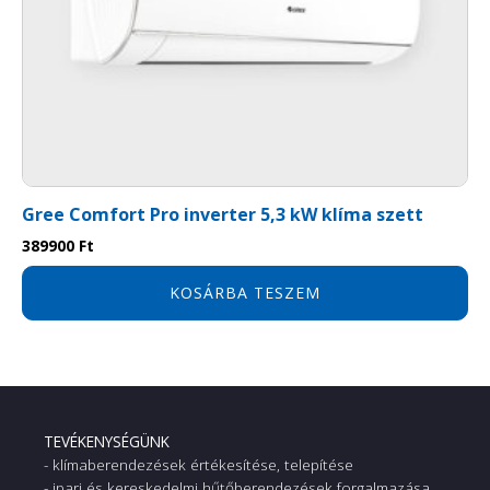
Gree Comfort Pro inverter 5,3 kW klíma szett
389900
Ft
KOSÁRBA TESZEM
TEVÉKENYSÉGÜNK
- klímaberendezések értékesítése, telepítése
- ipari és kereskedelmi hűtőberendezések forgalmazása,