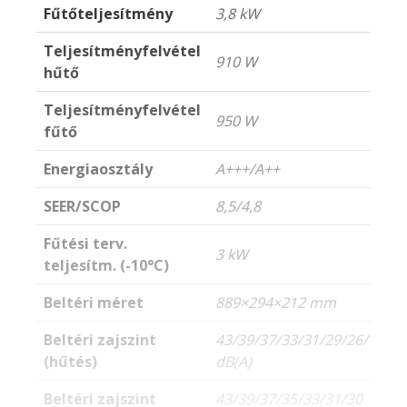
Fűtőteljesítmény
3,8 kW
Teljesítményfelvétel
910 W
hűtő
Teljesítményfelvétel
950 W
fűtő
Energiaosztály
A+++/A++
SEER/SCOP
8,5/4,8
Fűtési terv.
3 kW
teljesítm. (-10°C)
Beltéri méret
889×294×212 mm
Beltéri zajszint
43/39/37/33/31/29/26/18
(hűtés)
dB(A)
Beltéri zajszint
43/39/37/35/33/31/30