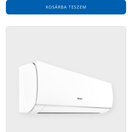
kérjük jelezze a
KOSÁRBA TESZEM
beépítést végző
viszonteladónknál.