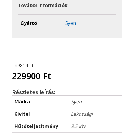
kW
További információk
klíma
szett
mennyiség
Gyártó
Syen
289814
Ft
Original
Current
229900
Ft
price
price
Részletes leírás:
was:
is:
Márka
Syen
289814 Ft.
229900 Ft.
Kivitel
Lakossági
Hűtőteljesítmény
3,5 kW