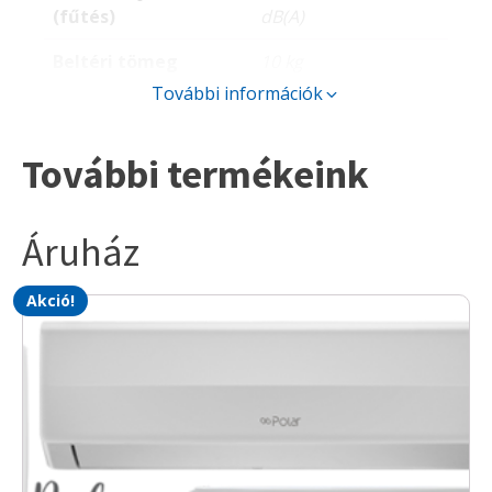
(fűtés)
dB(A)
Beltéri tömeg
10 kg
További információk
Kültéri méret
802x555x350 mm
Kültéri zajszint
52 dB(A)
További termékeink
Kültéri tömeg
27 kg
Áruház
Feszültség/betáp
220-240 V / kültéri
Max.áramerősség /
7,75 A
Akció!
áramfelvétel
Hűtőközeg
R32
Hűtőközeg
5 m
alaptöltet
Csőméret foly/gáz
6/10 mm