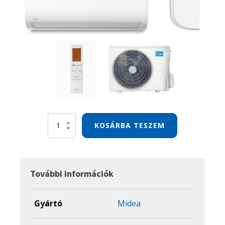
MIDEA
KOSÁRBA TESZEM
XTREME
SAVE
7,1
KW
mennyiség
További információk
Gyártó
Midea