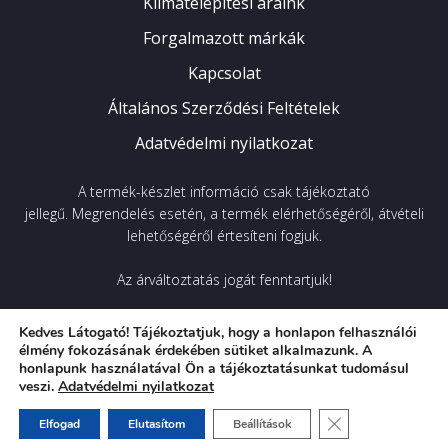
Klímatelepítési áraink
Forgalmazott márkák
Kapcsolat
Általános Szerződési Feltételek
Adatvédelmi nyilatkozat
A termék-készlet információ csak tájékoztató
jellegű.
Megrendelés esetén, a termék elérhetőségéről, átvételi
lehetőségéről értesíteni fogjuk.
Az árváltoztatás jogát fenntartjuk!
Kedves Látogató! Tájékoztatjuk, hogy a honlapon felhasználói
2026
FrigoTherm Kft © Minden jog fenntartva.
élmény fokozásának érdekében sütiket alkalmazunk. A
honlapunk használatával Ön a tájékoztatásunkat tudomásul
veszi.
Adatvédelmi nyilatkozat
A weboldalt a
WRX Online
készítette az FrigoTherm
Close GDPR Cooki
Elfogad
Elutasítom
Beállítások
megbízásából.