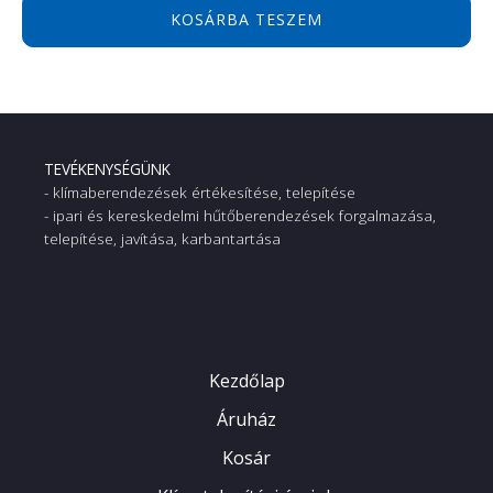
KOSÁRBA TESZEM
TEVÉKENYSÉGÜNK
- klímaberendezések értékesítése, telepítése
- ipari és kereskedelmi hűtőberendezések forgalmazása,
telepítése, javítása, karbantartása
Kezdőlap
Áruház
Kosár