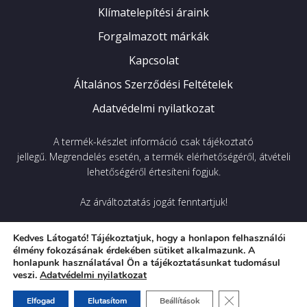
Klímatelepítési áraink
Forgalmazott márkák
Kapcsolat
Általános Szerződési Feltételek
Adatvédelmi nyilatkozat
A termék-készlet információ csak tájékoztató
jellegű.
Megrendelés esetén, a termék elérhetőségéről, átvételi
lehetőségéről értesíteni fogjuk.
Az árváltoztatás jogát fenntartjuk!
Kedves Látogató! Tájékoztatjuk, hogy a honlapon felhasználói
2026
FrigoTherm Kft © Minden jog fenntartva.
élmény fokozásának érdekében sütiket alkalmazunk. A
honlapunk használatával Ön a tájékoztatásunkat tudomásul
veszi.
Adatvédelmi nyilatkozat
A weboldalt a
WRX Online
készítette az FrigoTherm
Close GDPR Cooki
Elfogad
Elutasítom
Beállítások
megbízásából.