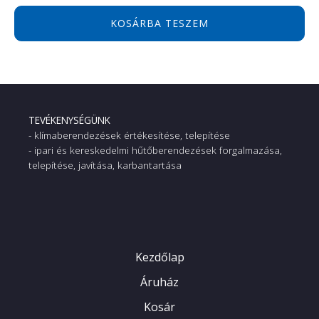
KOSÁRBA TESZEM
TEVÉKENYSÉGÜNK
- klímaberendezések értékesítése, telepítése
- ipari és kereskedelmi hűtőberendezések forgalmazása,
telepítése, javítása, karbantartása
Kezdőlap
Áruház
Kosár