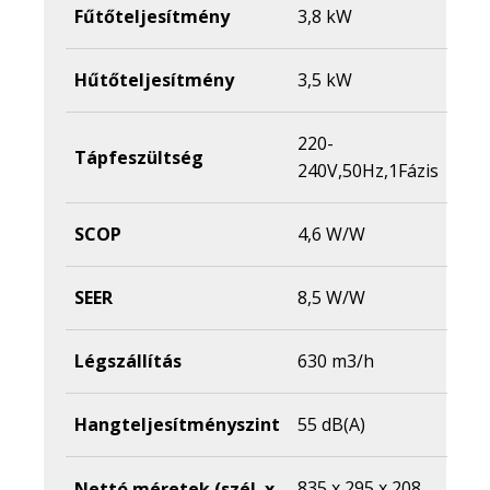
Fűtőteljesítmény
3,8 kW
Hűtőteljesítmény
3,5 kW
220-
Tápfeszültség
240V,50Hz,1Fázis
SCOP
4,6 W/W
SEER
8,5 W/W
Légszállítás
630 m3/h
Hangteljesítményszint
55 dB(A)
835 x 295 x 208
Nettó méretek (szél. x