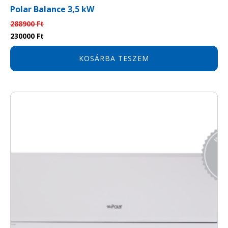
Polar Balance 3,5 kW
288900
Ft
Original
Current
230000
Ft
price
price
was:
is:
KOSÁRBA TESZEM
288900 Ft.
230000 Ft.