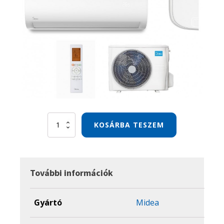
MIDEA
KOSÁRBA TESZEM
XTREME
SAVE
3,5
KW
mennyiség
További információk
Gyártó
Midea