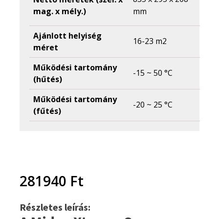
mag. x mély.)
mm
Ajánlott helyiség
16-23 m2
méret
Működési tartomány
-15 ~ 50 °C
(hűtés)
Működési tartomány
-20 ~ 25 °C
(fűtés)
281940
Ft
Részletes leírás: