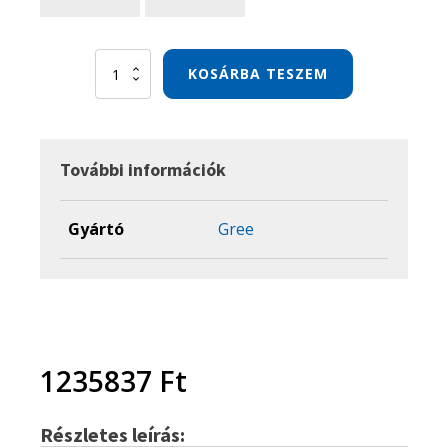
Gree
KOSÁRBA TESZEM
UM5
Parapet
inverter
12,1
kW
További információk
klíma
szett
mennyiség
Gyártó
Gree
1235837
Ft
Részletes leírás: