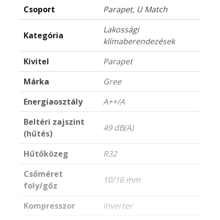
Csoport
Parapet, U Match
Lakossági
Kategória
klímaberendezések
Kivitel
Parapet
Márka
Gree
Energiaosztály
A++/A
Beltéri zajszint
49 dB(A)
(hűtés)
Hűtőközeg
R32
Csőméret
10/16 mm
foly/gőz
Kompresszor
Inverter