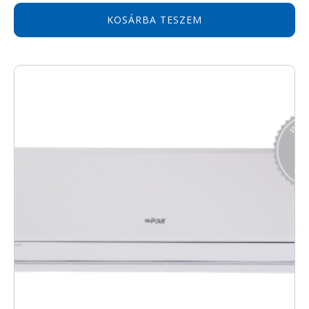
price
price
was:
is:
KOSÁRBA TESZEM
288900 Ft.
230000 Ft.