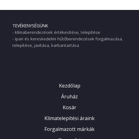
TEVÉKENYSÉGÜNK
- klímaberendezések értékesítése, telepítése
- ipari és kereskedelmi hűtőberendezések forgalmazása,
telepítése, javítása, karbantartása
Kezdőlap
Áruház
Kosár
Klímatelepítési áraink
Forgalmazott márkák