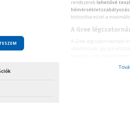
rendszerek
lehetővé teszi
hőmérsékletszabályozás
biztosítva ezzel a maximál
A Gree légcsatorná
A Gree légcsatornázható k
TESZEM
alkalmazzák, így garantálj
helyiség vagy iroda kényel
alacsony zajszinttel és k
Tová
rendszerek nemcsak kellem
ációk
hozzájárulnak az egészsége
Kiemelt tulajdonsá
Diszkrét megjelené
láthatatlan kivitelezé
harmonikusan illeszke
Egyenletes hőeloszl