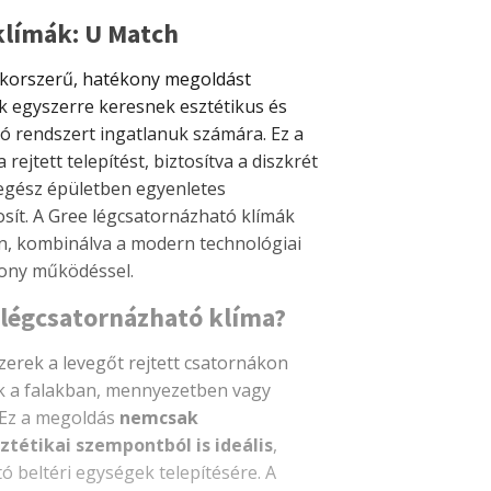
klímák: U Match
 korszerű, hatékony megoldást
k egyszerre keresnek esztétikus és
ló rendszert ingatlanuk számára. Ez a
 rejtett telepítést, biztosítva a diszkrét
egész épületben egyenletes
osít. A Gree légcsatornázható klímák
en, kombinálva a modern technológiai
kony működéssel.
légcsatornázható klíma?
zerek a levegőt rejtett csatornákon
yek a falakban, mennyezetben vagy
 Ez a megoldás
nemcsak
tétikai szempontból is ideális
,
ó beltéri egységek telepítésére. A