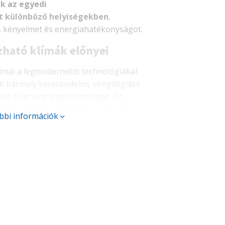
k az egyedi
t különböző helyiségekben
,
is kényelmet és energiahatékonyságot.
zható klímák előnyei
límái a legmodernebb technológiákat
ák bármely kereskedelmi, vengdéglátó
mét és energiahatékonyságát. Az
orszerű szűrőrendszerekkel működő
bbi információk
es klímát biztosítanak, hanem
s beltéri levegőminőséghez is.
gok:
s
: A rejtett légcsatornák és a szinte
s lehetővé teszik, hogy a rendszer
djen az enteriőrbe.
ás
: A légcsatornák biztosítják, hogy