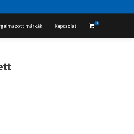
0
rgalmazott márkák
Kapcsolat
ett