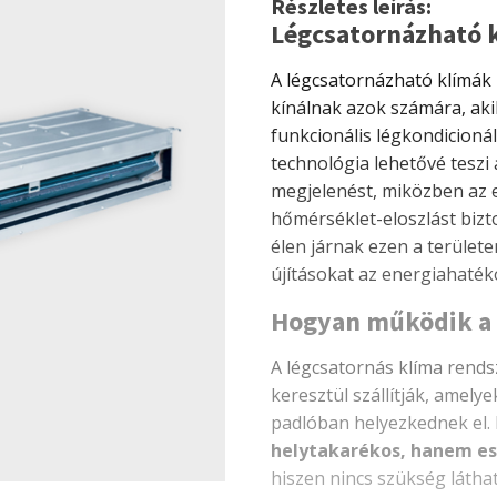
Részletes leírás:
Légcsatornázható 
A légcsatornázható klímák
kínálnak azok számára, aki
funkcionális légkondicioná
technológia lehetővé teszi a
megjelenést, miközben az 
hőmérséklet-eloszlást bizt
élen járnak ezen a terület
újításokat az energiahaté
Hogyan működik a 
A légcsatornás klíma rends
keresztül szállítják, amel
padlóban helyezkednek el.
helytakarékos, hanem esz
hiszen nincs szükség láthat