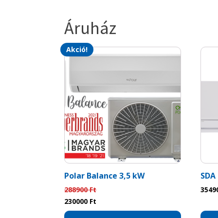
Áruház
Akció!
Polar Balance 3,5 kW
SDA 
288900
Ft
3549
Original
Current
230000
Ft
price
price