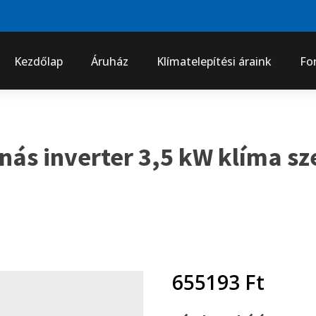
Kezdőlap
Áruház
Klímatelepítési áraink
Fo
ás inverter 3,5 kW klíma sz
655193
Ft