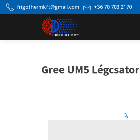
frigothermkft@gmail.com
+36 70 703 2170
Gree UM5 Légcsatorn
🔍