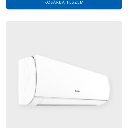
KOSÁRBA TESZEM
a légkondicionáló Google Home vagy Amazon
Alexa okosotthon rendszerbe integrálható.
Környezettudatosság
A Gree készülékek új, környezetbarát R32
hűtőközeggel üzemelnek. A klímákban korábban
használt R410a hűtőközeget globálisan felváltja
az R32-es jelölésű környezetbarát gáz, melynek
nincs ózonkárosító hatása (ODP). A globális
felmelegedési potenciál (GWP) értéke 675, mely
elsőre talán magasnak tűnhet, de még így is
sokkal alacsonyabb, mint a korábbi R410a
hűtőközeg 2088-as GWP értéke.
Fedezze fel a Gree Summer hűtő klímát, és
élvezze a nyár minden pillanatát – otthonában,
nyugalomban, kompromisszumok nélkül.