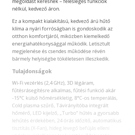
megoldást keresnek – felesleges funkciók
nélkül, kedvező áron.
Ez a kompakt kialakítású, kedvező árú hűtő
klíma a nyári forróságban is gondoskodik az
otthon komfortjáról, miközben kiemelkedő
energiahatékonysággal működik. Letisztult
megjelenése és csendes működése révén
bármely helyiségbe tökéletesen illeszkedik.
Tulajdonságok
Wi-Fi vezérlés (2,4 GHz), 3D légáram,
fűtésrásegítésre alkalmas, fűtési funkció akár
-15°C külső hőmérsékletig, 8°C-os temperálás,
Cold plasma szűrő,
Távirányítóba integrált
hőmérő
, LED kijelző, „Turbo” hűtés a gyorsabb
lehűtés érdekében, 24 órás időzítő, automatikus
tisztítás (X-Fan), hideg levegő befújás elleni