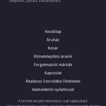
telepítése, javítása, karbantartása
klímát választani?
Ez a hűtő klíma ideális választás lehet:
városi lakásokba, ahol a fűtés más módon
megoldott,
Kezdőlap
nyaralókba, vendégházakba,
Áruház
olyan helyiségekbe, ahol kizárólag hűtési
igény merül fel.
Kosár
Tipp:
Ha megbízható, halk és pénztárcabarát
Klímatelepítési áraink
klímát keres, amely csak a nyári hónapokban
Forgalmazott márkák
szükséges, a Gree Summer a legjobb választás.
Kapcsolat
A Gree Summer főbb tulajdonságai
Általános Szerződési Feltételek
Maximális komfort
Adatvédelmi nyilatkozat
A készülék számos kényelmi funkcióval
rendelkezik, amelyek segítik az optimális
A termék-készlet információ csak tájékoztató
klímakörnyezet kialakítását.