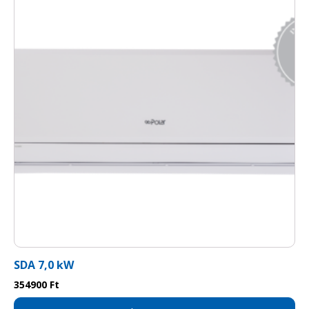
tökéletes eredmény érhető el, amennyiben a
környezeti hőmérséklet a cső hőmérsékletével
azonossá válik. Így védi az elektromos egységet
és jobb hatásfokú fűtést eredményez. A
klímaberendezés H tarifás mérőórára köthető,
így október 15. és április 15. között Ön akár
féláron vételezheti az elektromos áramot
klímájához.
Wi-Fi
A Wi-Fi funkcióval rendelkező GREE
berendezések okostelefon segítségével a világ
bármely pontjáról vezérelhetők interneten
keresztül. A funkció használatához a GREE+
applikáció szükséges, mely vadonatúj élményt
SDA 7,0 kW
nyújt az intelligens vezérlés terén, legyen szó ki-
354900
Ft
és bekapcsolásról, a hőmérséklet beállításáról
vagy akár időzítésről. Az applikáció segítségével