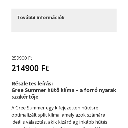
2,5
kW
klíma
További információk
szett
mennyiség
259900
Ft
Original
Current
214900
Ft
price
price
Részletes leírás:
Gree Summer hűtő klíma – a forró nyarak
was:
is:
szakértője
259900 Ft.
214900 Ft.
A Gree Summer egy kifejezetten hűtésre
optimalizált split klíma, amely azok számára
ideális választás, akik kizárólag inkább hűtési