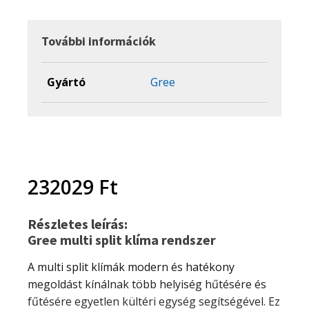
inverter
2,65
kW
További információk
klíma
beltéri
egység
Gyártó
Gree
mennyiség
232029
Ft
Részletes leírás:
Gree multi split klíma rendszer
A multi split klímák modern és hatékony
megoldást kínálnak több helyiség hűtésére és
fűtésére egyetlen kültéri egység segítségével. Ez