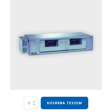
Gree
KOSÁRBA TESZEM
FM
Légcsatornás