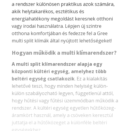
a rendszer különösen praktikus azok számára,
akik helytakarékos, esztétikus és
energiahatékony megoldást keresnek otthoni
vagy irodai használatra. Lépjen új szintre
otthona komfortjában és fedezze fel a Gree
multi split klímák által nyújtott lehetőségeket!
Hogyan működik a multi klímarendszer?
A multi split klímarendszer alapja egy
központi kültéri egység, amelyhez több
beltéri egység csatlakozik
. Ez a kialakítás
lehetővé teszi, hogy minden helyiség külön-
külön szabályozható legyen, függetlenül attól,
hogy hűtési vagy fűtési üzemmódban működik a
rendszer. A kültéri egység egyetlen hűtőközeg-
áramkört használ, amely a csöveken keresztül
juttatja el a hűtőközeget a különféle beltéri
egységekhez.