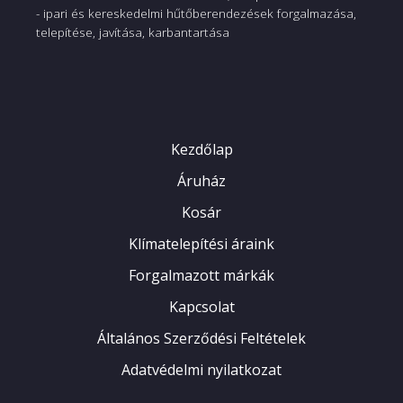
Kompresszor
Inverter
- ipari és kereskedelmi hűtőberendezések forgalmazása,
telepítése, javítása, karbantartása
Hűtőteljesítmény
2,65 kW
Fűtőteljesítmény
2,8 kW
Hibakód memória,
Kiemelt
Programozható, Vezetékes /
Kezdőlap
tulajdonság
infra távirányító
Áruház
Teljes körű jótállási idő 36
Kosár
hónap. Amennyiben a
termékkel kapcsolatos
Klímatelepítési áraink
Jótállás
szervizigény merül fel, kérjük
Forgalmazott márkák
jelezze a beépítést végző
Kapcsolat
viszonteladónknál.
Általános Szerződési Feltételek
Adatvédelmi nyilatkozat