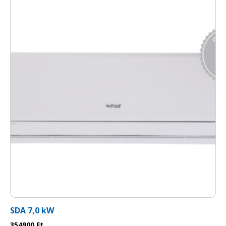
előnyös ott, ahol korlátozott a hely vagy
esztétikai szempontok miatt szeretnék
minimalizálni a kültéri egységek számát.
Sokoldalúság és rugalmasság
A multi split rendszerek különböző típusú beltéri
egységekkel kompatibilisek, például fali,
kazettás vagy légcsatornás egységekkel. Ez
lehetőséget ad arra, hogy a beltéri egységeket
az enteriőr stílusához és funkcionális igényeihez
igazítsa.
Gazdaságos és környezetbarát
Az inverteres technológia optimalizált
energiafogyasztást biztosít, miközben
minimalizálja a környezetre gyakorolt hatást. A
SDA 7,0 kW
Gree rendszerek különösen megbízható-k és
354900
Ft