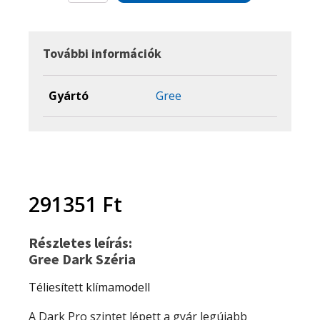
Pro
2,7
kW
mennyiség
További információk
Gyártó
Gree
291351
Ft
Részletes leírás:
Gree Dark Széria
Téliesített klímamodell
A Dark Pro szintet lépett a gyár legújabb