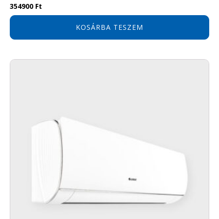
354900
Ft
a légkondicionáló Google Home vagy Amazon
Alexa okosotthon rendszerbe integrálható.
KOSÁRBA TESZEM
Környezettudatosság
A Gree készülékek új, környezetbarát R32
hűtőközeggel üzemelnek. A klímákban korábban
használt R410a hűtőközeget globálisan felváltja
az R32-es jelölésű környezetbarát gáz, melynek
nincs ózonkárosító hatása (ODP). A globális
felmelegedési potenciál (GWP) értéke 675, mely
elsőre talán magasnak tűnhet, de még így is
sokkal alacsonyabb, mint a korábbi R410a
hűtőközeg 2088-as GWP értéke.
Kivitel
Magasoldalfali
Márka
Gree