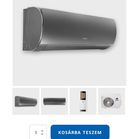
Gree
KOSÁRBA TESZEM
Dark