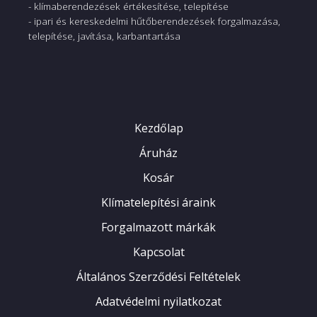
- klímaberendezések értékesítése, telepítése
Hűtőközeg
R32
- ipari és kereskedelmi hűtőberendezések forgalmazása,
telepítése, javítása, karbantartása
Hűtőközeg
5 m
alaptöltet
Csőméret
6/10 mm
foly/gőz
Kezdőlap
Min./Max.
3/15 m
csövezési táv
Áruház
Kosár
Max. magasság
10 m
kül.
Klímatelepítési áraink
Műk. tartomány
Forgalmazott márkák
-15..+50 °C
(hűtés)
Kapcsolat
Műk. tartomány
Általános Szerződési Feltételek
-25..+30 °C
(fűtés)
Adatvédelmi nyilatkozat
Kompresszor
Inverter