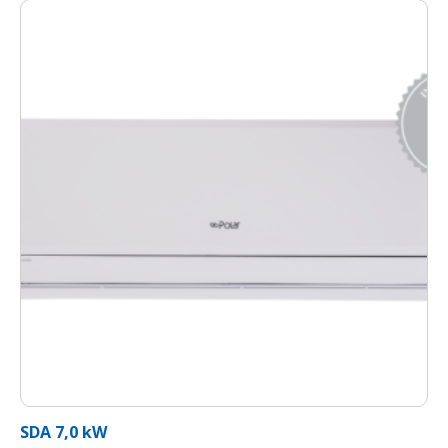
hőmérsékletig. Kültéri egysége téliesített,
rendelkezik karter- és csepptálca fűtéssel. A
vezeték nélküli távirányítóba épített termosztát
technológiája pedig a Gree I Feel funkcióban
érvényesül. A modell a H tarifa igénylési
feltételeinek megfelel, ezáltal október 15. és
április 15. között Ön akár 50%-ot is
megtakaríthat elektromos áramszámláján.
Wi-Fi
A Wi-Fi funkcióval rendelkező GREE
berendezések okostelefon segítségével a világ
bármely pontjáról vezérelhetők interneten
keresztül. A funkció használatához a GREE+
applikáció szükséges, mely vadonatúj élményt
nyújt az intelligens vezérlés terén, legyen szó ki-
és bekapcsolásról, a hőmérséklet beállításáról
SDA 7,0 kW
vagy akár időzítésről. Az applikáció segítségével