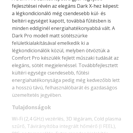
fejlesztései révén az elegáns Dark X-hez képest:
a légkondicionáló még csendesebb kül- és
beltéri egységet kapott, továbbá fűtésben is
minden eddiginél energiahatékonyabbá vált. A
Dark Pro modell matt sötétszürke
felületkialakításával emelkedik ki a
légkondicionálók közül, melyben ötvöztük a
Comfort Pro készülék fejlett műszaki tudását az
elegáns, sötét megjelenéssel. Továbbfejlesztett
kültéri egysége csendesebb, fűtési
energiahatékonysága pedig még kedvezőbb lett
a hosszú távú, felhasználóbarát és gazdaságos
üzemeltetés jegyében.
Tulajdonságok
Wi-Fi (2,4 GHz) vezérlés, 3D légáram, Cold plasma
szűrő, Távirányítóba integrált hőmérő (I FEEL),