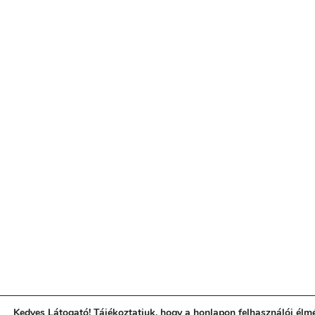
Kedves Látogató! Tájékoztatjuk, hogy a honlapon felhasználói él