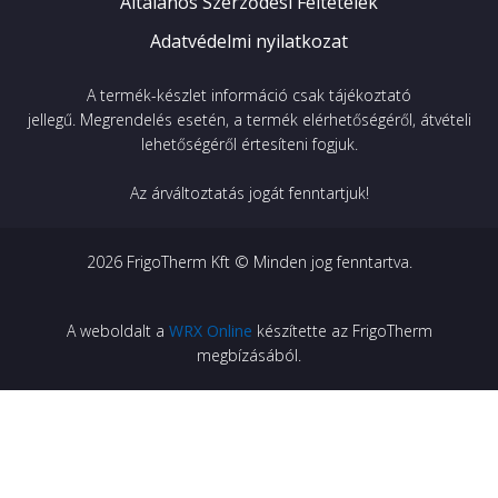
Általános Szerződési Feltételek
Adatvédelmi nyilatkozat
A termék-készlet információ csak tájékoztató
jellegű.
Megrendelés esetén, a termék elérhetőségéről, átvételi
lehetőségéről értesíteni fogjuk.
Az árváltoztatás jogát fenntartjuk!
2026
FrigoTherm Kft © Minden jog fenntartva.
A weboldalt a
WRX Online
készítette az FrigoTherm
megbízásából.