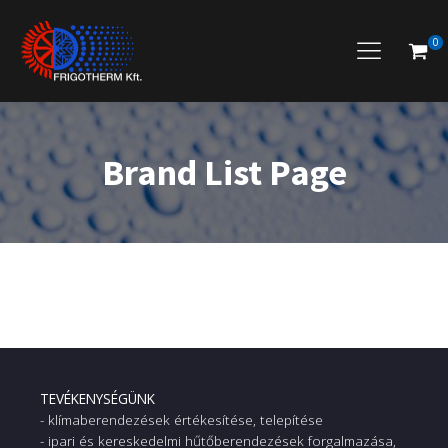
0
Brand List Page
TEVÉKENYSÉGÜNK
- klímaberendezések értékesítése, telepítése
- ipari és kereskedelmi hűtőberendezések forgalmazása,